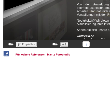
Von der Anmeldung 
Internetpräsentation er
Arbeiten. Und natürlich 
Vorstellungen mit, den R
Neuigkeiten? Wir bieten
Aktualisierung Ihres Inter
Sehen Sie sich unsere ber
www.cilio.de
www.kuechenprofi.de
www.lockandlock.info
www.jahn-schreinerei.d
www.austerland.de
www.becker-manicure.
Für weitere Referenzen:
Mantz Fotostudio
www.belzer-solingen.de
www.burgvogel.de
www.eiskg.de
www.fm-infosystems.d
www.physio-valenta.de
www.spring.ch
www.iso-hz.de
www.kanathos.de
www.wibol-lacke.de
www.zassenhaus.de