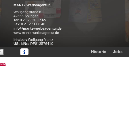
MANTZ Werbeagentur
Wolfgangstraße 8
42655 Solingen
Tel: 0 21 2 / 20 17 65
Fax: 0 21 2 / 1 06 46
info@mantz-werbeagentur.de
www.mantz-werbeagentur.de
Inhaber:
Wolfgang Mantz
USt-IdNr.:
DE813576410
Inhaltlich verantwortlich gemäß § 10 Absatz 3 MDStV ist MANTZ
Historie
Jobs
Werbeagentur.
Urheberrecht
udio
Die durch die Seitenbetreiber erstellten Inhalte und Werke auf
diesen Seiten unterliegen dem deutschen Urheberrecht. Die
Vervielfältigung, Bearbeitung, Verbreitung und jede Art der
Verwertung außerhalb der Grenzen des Urheberrechtes
bedürfen der schriftlichen Zustimmung des jeweiligen Autors.
Downloads und Kopien dieser Seite sind nur für den privaten
Gebrauch gestattet.
Haftung für Inhalte
Die Inhalte unserer Seiten wurden mit größter Sorgfalt erstellt.
Für die Richtigkeit, Vollständigkeit und Aktualität der Inhalte
können wir jedoch keine Gewähr übernehmen.
Copyright
Alle verwendeten Logos, Firmenzeichen,
Produktbezeichnungen etc. sind Eigentum des jeweiligen
Unternehmens.